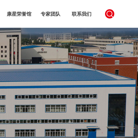
康星荣誉馆
专家团队
联系我们
心简介
企业文化
企业荣誉
科研成果
视频中心
产品荣誉
科研合作
发明专利
商务合作
人才引进