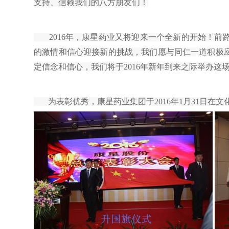
支持、信赖我们的八方朋友们！
2016年，康星药业又将迎来一个全新的开始！前
的激情和信心迎接新的挑战，我们愿与同仁一道积极
定信念和信心，我们将于2016年新年到来之际举办
为表彰优秀，康星药业集团于2016年1月31日在