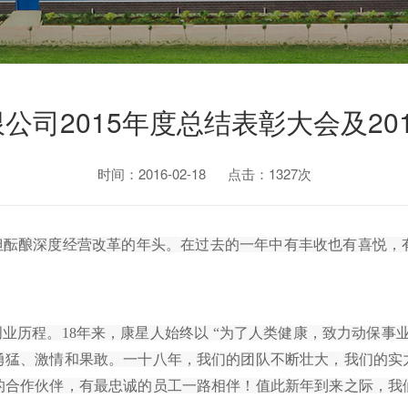
公司2015年度总结表彰大会及20
时间：2016-02-18
点击：1327次
但酝酿深度经营改革的年头。在过去的一年中有丰收也有喜悦，
创业历程。18年来，康星人始终以 “为了人类健康，致力动保事
勇猛、激情和果敢。一十八年，我们的团队不断壮大，我们的实
的合作伙伴，有最忠诚的员工一路相伴！值此新年到来之际，我