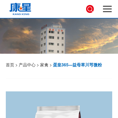
首页
>
产品中心
>
家禽
>
蛋皇365---益母草川芎微粉