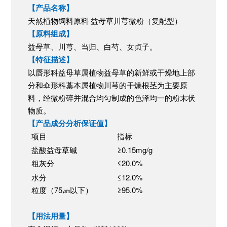
【产品名称】
天然植物饲料原料 益母草川芎微粉（复配型）
【原料组成】
益母草、川芎、当归、白芍、女贞子。
【特征描述】
以唇形科益母草属植物益母草的新鲜或干燥地上部
分和伞形科藁本属植物川芎的干燥根茎为主要原
料，经微粉碎并混合均匀制成的色泽均一的粉末状
物质。
【产品成分分析保证值】
项目
指标
盐酸益母草碱
≥0.15
mg/g
粗灰分
≤20.0
%
水分
≤12.0
%
粒度（75㎛以下）
≥95.0
%
【用法用量】