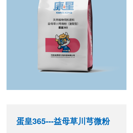
蛋皇365---益母草川芎微粉