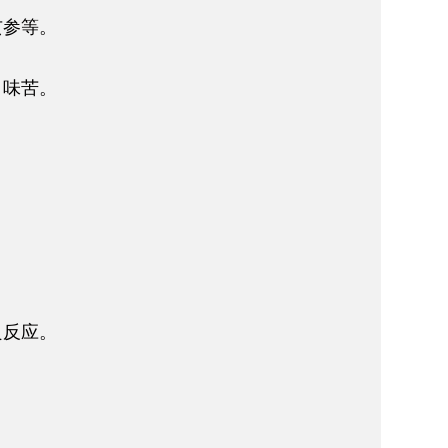
玄参等。
，味苦。
良反应。