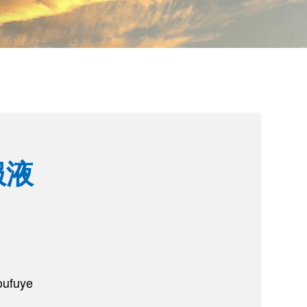
服液
ufuye