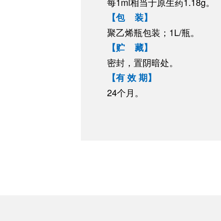
每1ml相当于原生药1.18g。
【包 装】
聚乙烯瓶包装；1L/瓶。
【贮 藏】
密封，置阴暗处。
【有 效 期】
24个月。