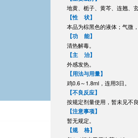
地黄、栀子、黄芩、连翘、
【性 状】
本品为棕黑色的液体；气微
【功 能】
清热解毒。
【主 治】
外感发热。
【用法与用量】
鸡0.6～1.8ml，连用3日。
【不良反应】
按规定剂量使用，暂未见不
【注意事项】
暂无规定。
【规 格】